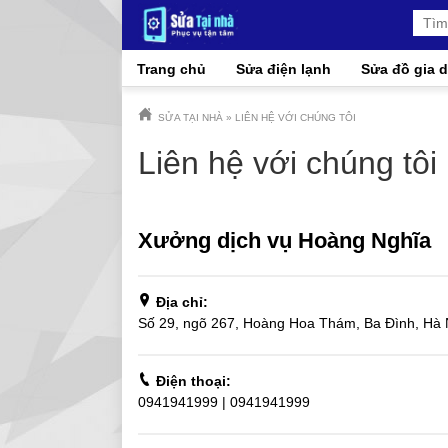
Trang chủ
Sửa điện lạnh
Sửa đồ gia 
SỬA TẠI NHÀ
»
LIÊN HỆ VỚI CHÚNG TÔI
Liên hệ với chúng tôi
Xưởng dịch vụ Hoàng Nghĩa
Địa chỉ:
Số 29, ngõ 267, Hoàng Hoa Thám, Ba Đình, Hà 
Điện thoại:
0941941999
|
0941941999