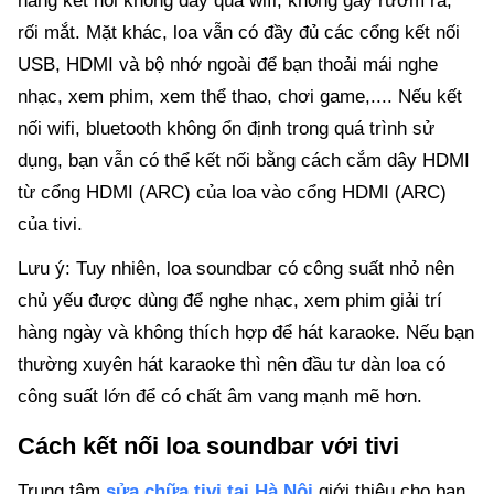
năng kết nối không dây qua wifi, không gây rườm rà,
rối mắt. Mặt khác, loa vẫn có đầy đủ các cổng kết nối
USB, HDMI và bộ nhớ ngoài để bạn thoải mái nghe
nhạc, xem phim, xem thể thao, chơi game,.... Nếu kết
nối wifi, bluetooth không ổn định trong quá trình sử
dụng, bạn vẫn có thể kết nối bằng cách cắm dây HDMI
từ cổng HDMI (ARC) của loa vào cổng HDMI (ARC)
của tivi.
Lưu ý: Tuy nhiên, loa soundbar có công suất nhỏ nên
chủ yếu được dùng để nghe nhạc, xem phim giải trí
hàng ngày và không thích hợp để hát karaoke. Nếu bạn
thường xuyên hát karaoke thì nên đầu tư dàn loa có
công suất lớn để có chất âm vang mạnh mẽ hơn.
Cách kết nối loa soundbar với tivi
Trung tâm
sửa chữa tivi tại Hà Nội
giới thiệu cho bạn