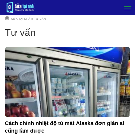
-
SỬA TẠI NHÀ
»
TƯ VẤN
Tư vấn
Cách chỉnh nhiệt độ tủ mát Alaska đơn giản ai
cũng làm được