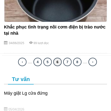
Khắc phục tình trạng nồi cơm điện bị trào nước
tại nhà
04/06/2025
99
lượt đọc
‹
....
4
5
6
7
8
....
›
Tư vấn
Máy giặt Lg cửa đứng
05/04/2026