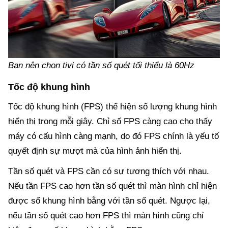
Bạn nên chọn tivi có tần số quét tối thiểu là 60Hz
Tốc độ khung hình
Tốc độ khung hình (FPS) thể hiện số lượng khung hình
hiển thị trong mỗi giây. Chỉ số FPS càng cao cho thấy
máy có cấu hình càng mạnh, do đó FPS chính là yếu tố
quyết định sự mượt mà của hình ảnh hiển thị.
Tần số quét và FPS cần có sự tương thích với nhau.
Nếu tần FPS cao hơn tần số quét thì màn hình chỉ hiện
được số khung hình bằng với tần số quét. Ngược lại,
nếu tần số quét cao hơn FPS thì màn hình cũng chỉ