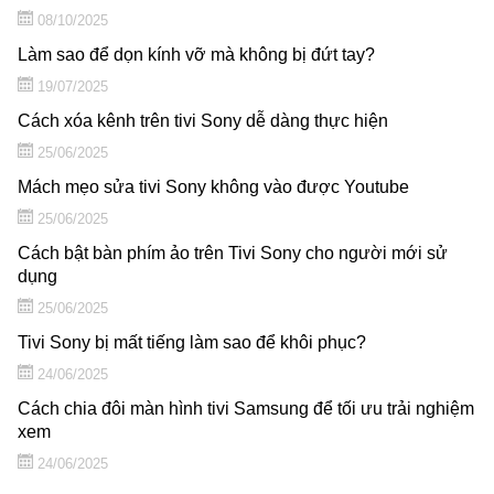
08/10/2025
Làm sao để dọn kính vỡ mà không bị đứt tay?
19/07/2025
Cách xóa kênh trên tivi Sony dễ dàng thực hiện
25/06/2025
Mách mẹo sửa tivi Sony không vào được Youtube
25/06/2025
Cách bật bàn phím ảo trên Tivi Sony cho người mới sử
dụng
25/06/2025
Tivi Sony bị mất tiếng làm sao để khôi phục?
24/06/2025
Cách chia đôi màn hình tivi Samsung để tối ưu trải nghiệm
xem
24/06/2025