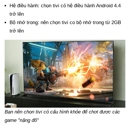
Hệ điều hành: chọn tivi có hệ điều hành Android 4.4
trở lên
Bộ nhớ trong: nên chọn tivi co bộ nhớ trong từ 2GB
trở lên
Bạn nên chọn tivi có cấu hình khỏe để chơi được các
game "nặng đô"