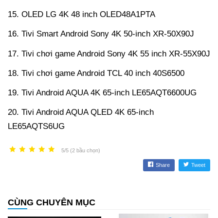
15. OLED LG 4K 48 inch OLED48A1PTA
16. Tivi Smart Android Sony 4K 50-inch XR-50X90J
17. Tivi chơi game Android Sony 4K 55 inch XR-55X90J
18. Tivi chơi game Android TCL 40 inch 40S6500
19. Tivi Android AQUA 4K 65-inch LE65AQT6600UG
20. Tivi Android AQUA QLED 4K 65-inch
LE65AQTS6UG
5/5 (2 bầu chọn)
Share
Tweet
CÙNG CHUYÊN MỤC