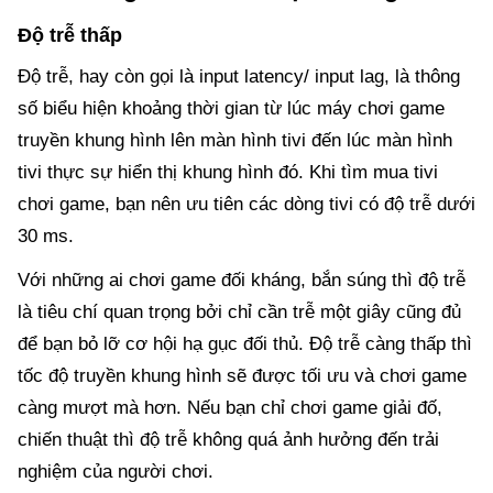
Độ trễ thấp
Độ trễ, hay còn gọi là input latency/ input lag, là thông
số biểu hiện khoảng thời gian từ lúc máy chơi game
truyền khung hình lên màn hình tivi đến lúc màn hình
tivi thực sự hiển thị khung hình đó. Khi tìm mua tivi
chơi game, bạn nên ưu tiên các dòng tivi có độ trễ dưới
30 ms.
Với những ai chơi game đối kháng, bắn súng thì độ trễ
là tiêu chí quan trọng bởi chỉ cần trễ một giây cũng đủ
để bạn bỏ lỡ cơ hội hạ gục đối thủ. Độ trễ càng thấp thì
tốc độ truyền khung hình sẽ được tối ưu và chơi game
càng mượt mà hơn. Nếu bạn chỉ chơi game giải đố,
chiến thuật thì độ trễ không quá ảnh hưởng đến trải
nghiệm của người chơi.