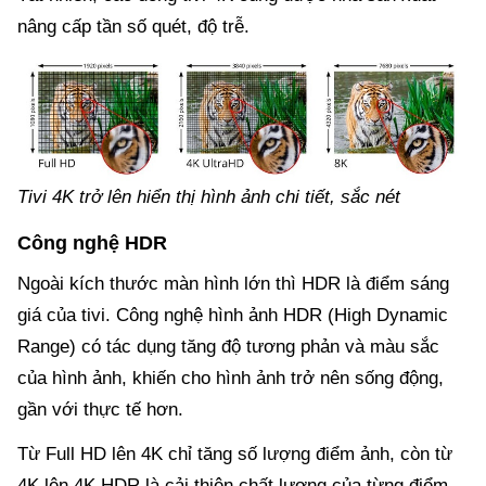
nâng cấp tần số quét, độ trễ.
Tivi 4K trở lên hiển thị hình ảnh chi tiết, sắc nét
Công nghệ HDR
Ngoài kích thước màn hình lớn thì HDR là điểm sáng
giá của tivi. Công nghệ hình ảnh HDR (High Dynamic
Range) có tác dụng tăng độ tương phản và màu sắc
của hình ảnh, khiến cho hình ảnh trở nên sống động,
gần với thực tế hơn.
Từ Full HD lên 4K chỉ tăng số lượng điểm ảnh, còn từ
4K lên 4K HDR là cải thiện chất lượng của từng điểm