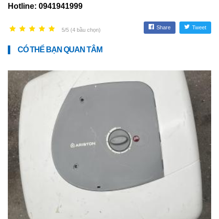
Hotline: 0941941999
Share
Tweet
5/5 (4 bầu chọn)
CÓ THỂ BẠN QUAN TÂM