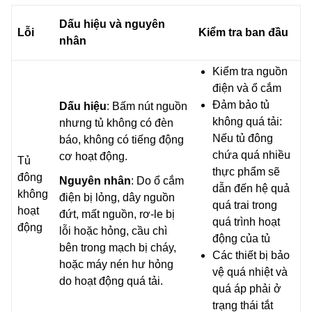
Dấu hiệu và nguyên
Lỗi
Kiểm tra ban đầu
nhân
Kiểm tra nguồn
điện và ổ cắm
Đảm bảo tủ
Dấu hiệu
: Bấm nút nguồn
không quá tải:
nhưng tủ không có đèn
Nếu tủ đông
báo, không có tiếng động
chứa quá nhiều
cơ hoạt động.
Tủ
thực phẩm sẽ
đông
Nguyên nhân
: Do ổ cắm
dẫn đến hệ quả
không
điện bị lỏng, dây nguồn
quá trai trong
hoạt
đứt, mất nguồn, rơ-le bị
quá trình hoạt
động
lỗi hoặc hỏng, cầu chì
động của tủ
bên trong mạch bị cháy,
Các thiết bị bảo
hoặc máy nén hư hỏng
vệ quá nhiệt và
do hoạt động quá tải.
quá áp phải ở
trạng thái tắt