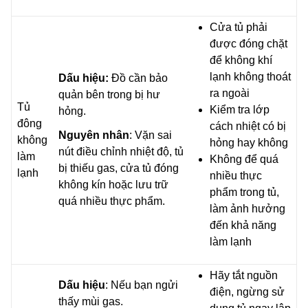
Cửa tủ phải
được đóng chặt
để không khí
lạnh không thoát
Dấu hiệu:
Đồ cần bảo
ra ngoài
quản bên trong bị hư
Tủ
Kiểm tra lớp
hỏng.
đông
cách nhiệt có bị
Nguyên nhân
: Vặn sai
không
hỏng hay không
nút điều chỉnh nhiệt độ, tủ
làm
Không để quá
bị thiếu gas, cửa tủ đóng
lạnh
nhiều thực
không kín hoặc lưu trữ
phẩm trong tủ,
quá nhiều thực phẩm.
làm ảnh hưởng
đến khả năng
làm lạnh
Hãy tắt nguồn
Dấu hiệu
: Nếu bạn ngửi
điện, ngừng sử
thấy mùi gas.