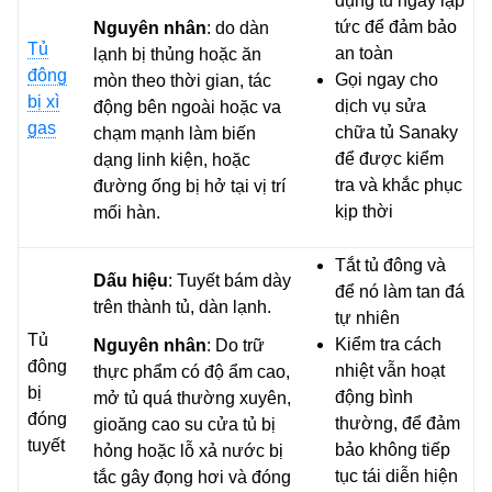
dụng tủ ngay lập
tức để đảm bảo
Nguyên nhân
: do dàn
Tủ
an toàn
lạnh bị thủng hoặc ăn
đông
Gọi ngay cho
mòn theo thời gian, tác
bị xì
dịch vụ sửa
động bên ngoài hoặc va
gas
chữa tủ Sanaky
chạm mạnh làm biến
để được kiểm
dạng linh kiện, hoặc
tra và khắc phục
đường ống bị hở tại vị trí
kịp thời
mối hàn.
Tắt tủ đông và
Dấu hiệu
: Tuyết bám dày
để nó làm tan đá
trên thành tủ, dàn lạnh.
tự nhiên
Tủ
Kiểm tra cách
Nguyên nhân
: Do trữ
đông
nhiệt vẫn hoạt
thực phẩm có độ ẩm cao,
bị
động bình
mở tủ quá thường xuyên,
đóng
thường, để đảm
gioăng cao su cửa tủ bị
tuyết
bảo không tiếp
hỏng hoặc lỗ xả nước bị
tục tái diễn hiện
tắc gây đọng hơi và đóng