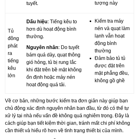
tượng này
tuyết.
Kiểm tra máy
Dấu hiệu
: Tiếng kêu to
nén và quạt làm
hơn dù hoạt động bình
Tủ
lạnh vẫn hoạt
thường.
đông
động bình
phát
Nguyên nhân
: Do tuyết
thường
ra
bám quá dày, quạt thông
Đảm bảo tủ tủ
tiếng
gió hỏng, tủ bị rung lắc
được đặt trên
kêu
khi đặt trên bề mặt không
mặt phẳng đều,
lớn
ổn định hoặc máy nén
không gồ ghề
hoạt động quá tải.
Về cơ bản, những bước kiểm tra đơn giản này giúp bạn
chủ động xác định nguyên nhân ban đầu, từ đó có thể tự
xử lý tại nhà nếu vấn đề không quá nghiêm trọng. Đây là
cách giúp bạn tiết kiệm thời gian, tránh mất chi phí không
cần thiết và hiểu rõ hơn về tình trạng thiết bị của mình.