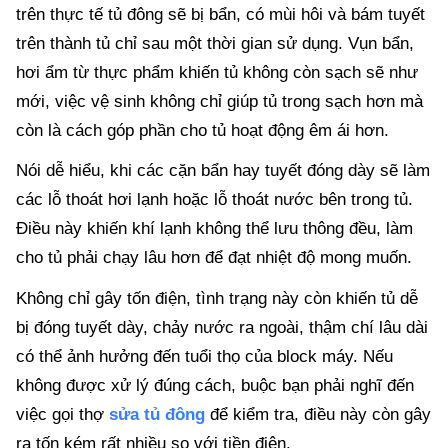
trên thực tế tủ đông sẽ bị bẩn, có mùi hôi và bám tuyết
trên thành tủ chỉ sau một thời gian sử dụng. Vụn bẩn,
hơi ẩm từ thực phẩm khiến tủ không còn sạch sẽ như
mới, việc vệ sinh không chỉ giúp tủ trong sạch hơn mà
còn là cách góp phần cho tủ hoạt động êm ái hơn.
Nói dễ hiểu, khi các cặn bẩn hay tuyết đóng dày sẽ làm
các lỗ thoát hơi lạnh hoặc lỗ thoát nước bên trong tủ.
Điều này khiến khí lạnh không thể lưu thông đều, làm
cho tủ phải chạy lâu hơn để đạt nhiệt độ mong muốn.
Không chỉ gây tốn điện, tình trạng này còn khiến tủ dễ
bị đóng tuyết dày, chảy nước ra ngoài, thậm chí lâu dài
có thể ảnh hưởng đến tuổi thọ của block máy. Nếu
không được xử lý đúng cách, buộc bạn phải nghĩ đến
việc gọi thợ
sửa tủ đông
để kiểm tra, điều này còn gây
ra tốn kém rất nhiều so với tiền điện.