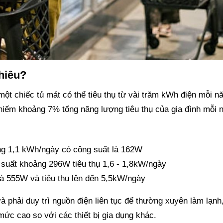
hiêu?
một chiếc tủ mát có thể tiêu thụ từ vài trăm kWh điện mỗi n
chiếm khoảng 7% tổng năng lượng tiêu thụ của gia đình mỗi 
ảng 1,1 kWh/ngày có công suất là 162W
g suất khoảng 296W tiêu thụ 1,6 - 1,8kW/ngày
là 555W và tiêu thụ lên đến 5,5kW/ngày
à phải duy trì nguồn điện liên tục để thường xuyên làm lạnh
ức cao so với các thiết bị gia dụng khác.