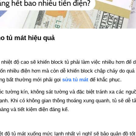
ho tủ mát hiệu quả
nhiệt độ cao sẽ khiến block tủ phải làm việc nhiều hơn để 
 tốn nhiều điện hơn mà còn dễ khiến block chập cháy do quá 
ng bất thường mới phải gọi
sửa tủ mát
để khắc phục.
óc tường kín, không sát tường và đặc biệt tránh xa các ngu
ạnh. Khi có không gian thông thoáng xung quanh, tủ sẽ dễ t
àng và tiết kiệm điện đáng kể.
t độ tủ mát xuống mức lạnh nhất vì nghĩ sẽ bảo quản đồ tốt