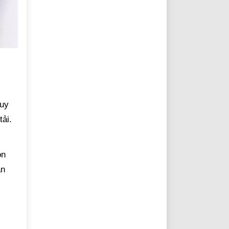
duy
tải.
ồn
ản