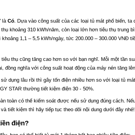
”
là
Có
. Dựa vào công suất của các loại tủ mát phổ biến, ta 
u thụ khoảng 310 kWh/năm, còn loại lớn hơn tiêu thụ trung b
khoảng 1,1 – 5,5 kWh/ngày, tức 200.000 – 300.000 VNĐ ti
 tiêu thụ cũng tăng cao hơn so với bạn nghĩ. Mỗi một tần su
ài, đồng nghĩa với công suất hoạt động của máy nén tăng lên
ử dụng lâu rồi thì gây tốn điện nhiều hơn so với loại tủ má
GY STAR thường tiết kiệm điện 30 - 50%.
hoàn toàn có thể kiểm soát được nếu sử dụng đúng cách. Nế
à tiết kiệm thì hãy tiếp tục theo dõi nội dung dưới đây nhé!
tiền điện?