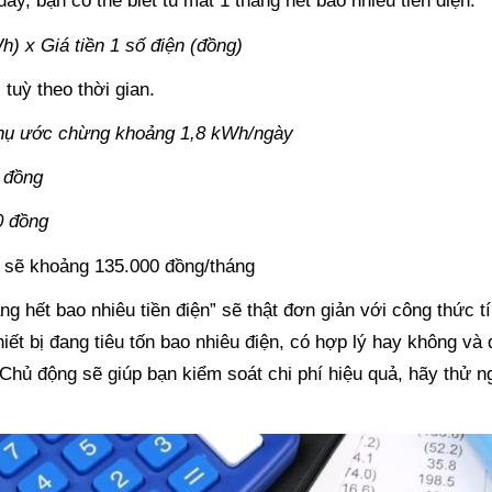
y, bạn có thể biết tủ mát 1 tháng hết bao nhiêu tiền điện:
h) x Giá tiền 1 số điện (đồng)
tuỳ theo thời gian.
u thụ ước chừng khoảng 1,8 kWh/ngày
0 đồng
0 đồng
t sẽ khoảng 135.000 đồng/tháng
áng hết bao nhiêu tiền điện” sẽ thật đơn giản với công thức t
hiết bị đang tiêu tốn bao nhiêu điện, có hợp lý hay không và 
 Chủ động sẽ giúp bạn kiểm soát chi phí hiệu quả, hãy thử n