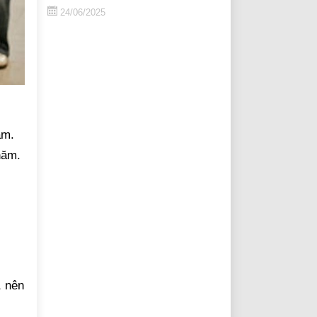
24/06/2025
ăm.
năm.
, nên