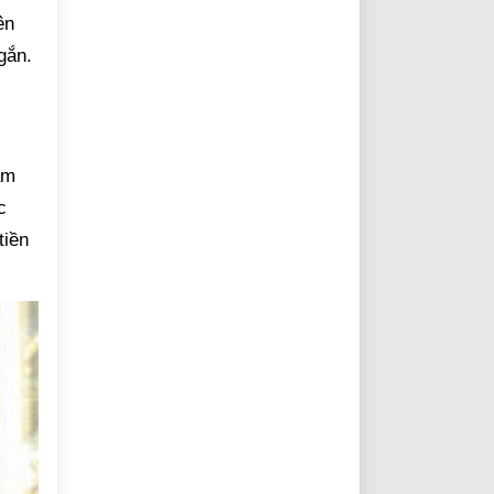
ên
gắn.
àm
c
tiền