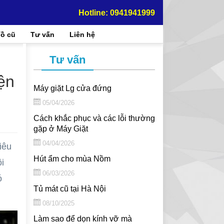
Hotline: 0941941999
ồ cũ
Tư vấn
Liên hệ
Tư vấn
ện
Máy giặt Lg cửa đứng
05/04/2026
Cách khắc phục và các lỗi thường
gặp ở Máy Giặt
04/04/2026
iêu
Hút ẩm cho mùa Nồm
i
06/03/2026
ó
Tủ mát cũ tại Hà Nội
08/10/2025
Làm sao để dọn kính vỡ mà