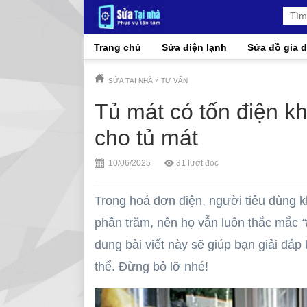
Trang chủ
Sửa điện lạnh
Sửa đồ gia 
SỬA TẠI NHÀ
»
TƯ VẤN
Tủ mát có tốn điện k
cho tủ mát
10/06/2025
31
lượt đọc
Trong hoá đơn điện, người tiêu dùng kh
phần trăm, nên họ vẫn luôn thắc mắc
dung bài viết này sẽ giúp bạn giải đá
thể. Đừng bỏ lỡ nhé!