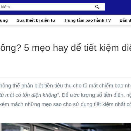
dụng
Sửa thiết bị điện tử
Trung tâm bảo hành TV
Bán đ
hông? 5 mẹo hay để tiết kiệm đi
ông thể phân biệt tiền tiêu thụ cho tủ mát chiếm bao nh
“tủ mát có tốn điện không”.
Để ước lượng số tiền điện, nộ
p kèm mách những mẹo sao cho sử dụng tiết kiệm nhất c