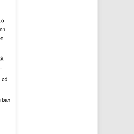
có
ình
ền
ất
.
t có
u bạn