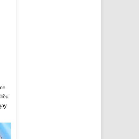
ính
điều
gay