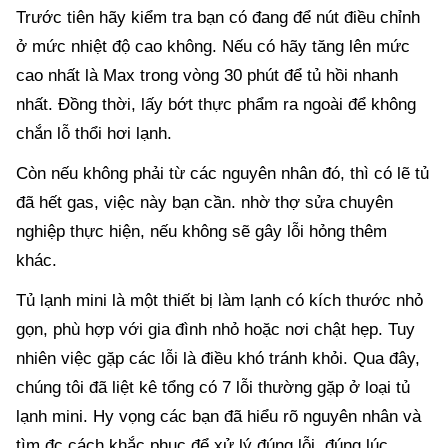
Trước tiên hãy kiểm tra bạn có đang để nút điều chỉnh
ở mức nhiệt độ cao không. Nếu có hãy tăng lên mức
cao nhất là Max trong vòng 30 phút để tủ hồi nhanh
nhất. Đồng thời, lấy bớt thực phẩm ra ngoài để không
chắn lỗ thổi hơi lạnh.
Còn nếu không phải từ các nguyên nhân đó, thì có lẽ tủ
đã hết gas, việc này bạn cần. nhờ thợ sửa chuyên
nghiệp thực hiện, nếu không sẽ gây lỗi hỏng thêm
khác.
Tủ lạnh mini là một thiết bị làm lạnh có kích thước nhỏ
gọn, phù hợp với gia đình nhỏ hoặc nơi chật hẹp. Tuy
nhiên việc gặp các lỗi là điều khó tránh khỏi. Qua đây,
chúng tôi đã liệt kê tổng có 7 lỗi thường gặp ở loại tủ
lạnh mini. Hy vọng các bạn đã hiểu rõ nguyên nhân và
tìm đc cách khắc phục để xử lý đúng lỗi, đúng lúc.